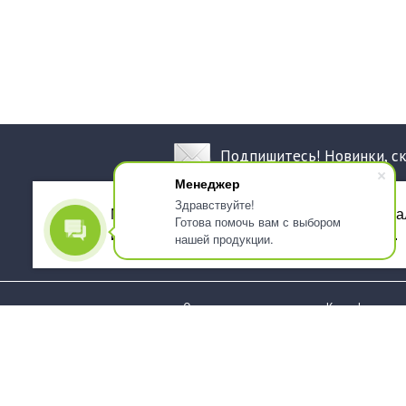
Подпишитесь! Новинки, с
Менеджер
Здравствуйте!
Мы используем файлы cookie, для персона
Готова помочь вам с выбором
использованием сервиса Яндекс.Метрика.
нашей продукции.
О компании
Как оформить 
Услуги
Доставка
О нас
Государствен
заказчикам
Информация
Карта сайта
Юридическая