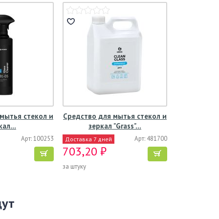
мытья стекол и
Средство для мытья стекол и
кал…
зеркал "Grass"…
Арт: 100253
Арт: 481700
Доставка 7 дней
703,20 ₽
за штуку
щут