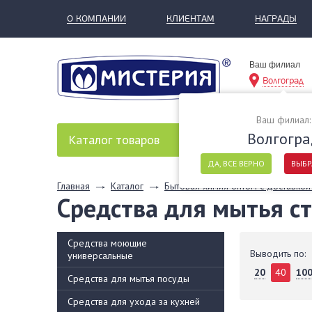
О КОМПАНИИ
КЛИЕНТАМ
НАГРАДЫ
Ваш филиал
Волгоград
Ваш филиал:
Волгогра
Каталог
товаров
ДА, ВСЕ ВЕРНО
ВЫБР
Главная
Каталог
Бытовая химия оптом с доставкой
Средства для мытья ст
Средства моющие
Выводить по:
универсальные
20
40
10
Средства для мытья посуды
Средства для ухода за кухней