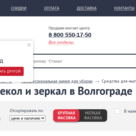
СКИДКИ
ОПЛАТА
ДОСТАВКА
КОНТАКТЫ
Продажи контакт-центр
8 800 550-17-50
Все отделы
д
АТЬ ДРУГОЙ
 по РФ
Профессиональная химия для уборки
Средства для мыть
екол и зеркал в Волгограде
Отсортировать по:
В нал
КРУПНАЯ
МЕЛКАЯ
ФАСОВКА
ФАСОВКА
0