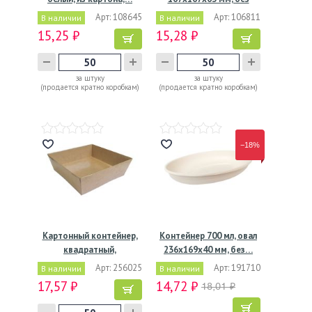
окна,…
Арт: 108645
Арт: 106811
В наличии
В наличии
15,25 ₽
15,28 ₽
за штуку
за штуку
(продается кратно коробкам)
(продается кратно коробкам)
−18%
Картонный контейнер,
Контейнер 700 мл, овал
квадратный,
236х169х40 мм, без…
коричневый,…
Арт: 256025
Арт: 191710
В наличии
В наличии
17,57 ₽
14,72 ₽
18,01 ₽