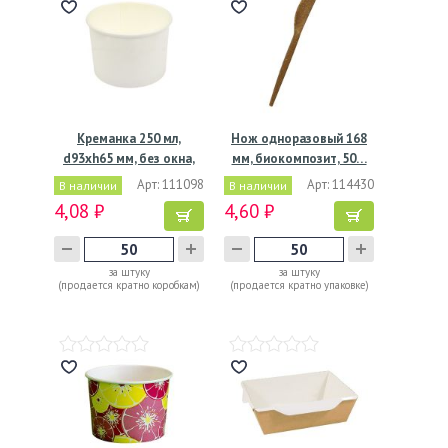
Креманка 250 мл,
Нож одноразовый 168
d93хh65 мм, без окна,
мм, биокомпозит, 50…
без…
Арт: 111098
Арт: 114430
В наличии
В наличии
4,08 ₽
4,60 ₽
за штуку
за штуку
(продается кратно коробкам)
(продается кратно упаковке)