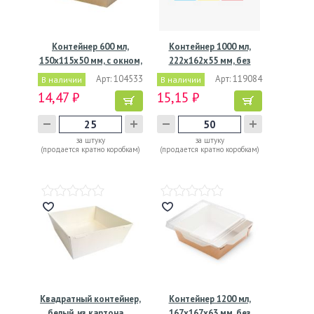
Контейнер 600 мл,
Контейнер 1000 мл,
150х115х50 мм, с окном,
222х162х55 мм, без
…
окна,…
Арт: 104533
Арт: 119084
В наличии
В наличии
14,47 ₽
15,15 ₽
за штуку
за штуку
(продается кратно коробкам)
(продается кратно коробкам)
Квадратный контейнер,
Контейнер 1200 мл,
белый, из картона,…
167х167х63 мм, без