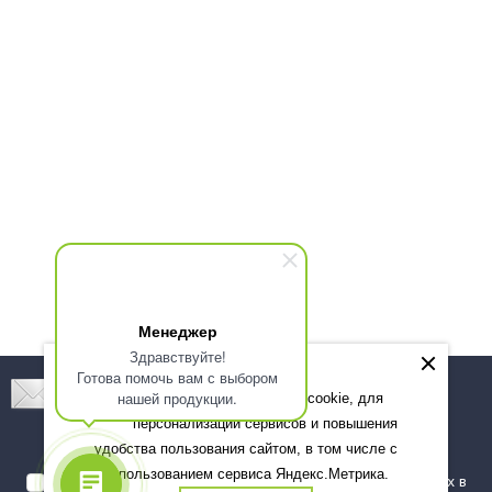
Менеджер
Здравствуйте!
Готова помочь вам с выбором
Подпишитесь! Новинки, скидки, предложения!
нашей продукции.
Мы используем файлы cookie, для
персонализации сервисов и повышения
Подписаться
удобства пользования сайтом, в том числе с
использованием сервиса Яндекс.Метрика.
Я даю согласие на обработку моих персональных данных в