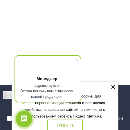
Менеджер
Здравствуйте!
Готова помочь вам с выбором
Подпишитесь! Новинки, скидки, предложения!
нашей продукции.
Мы используем файлы cookie, для
персонализации сервисов и повышения
Подписаться
удобства пользования сайтом, в том числе с
использованием сервиса Яндекс.Метрика.
Я даю согласие на обработку моих персональных данных в
соответствии с
политикой обработки персональных данных
и
ПРИНЯТЬ
подтверждаю, что ознакомлен(а) с ними