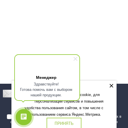
Менеджер
Здравствуйте!
Готова помочь вам с выбором
Подпишитесь! Новинки, скидки, предложения!
нашей продукции.
Мы используем файлы cookie, для
персонализации сервисов и повышения
Подписаться
удобства пользования сайтом, в том числе с
использованием сервиса Яндекс.Метрика.
Я даю согласие на обработку моих персональных данных в
соответствии с
политикой обработки персональных данных
и
ПРИНЯТЬ
подтверждаю, что ознакомлен(а) с ними