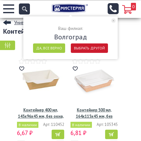
0
Универсальные одноразовые контейнеры
Ваш филиал:
Контейнеры из картона в Волгограде
Волгоград
КРУПНАЯ ФАСОВКА
МЕЛКАЯ ФАСОВКА
ДА, ВСЕ ВЕРНО
ВЫБРАТЬ ДРУГОЙ
Контейнер 400 мл,
Контейнер 500 мл,
145х96х45 мм, без окна,
164х115х45 мм, без
…
окна,…
Арт: 110452
Арт: 105345
В наличии
В наличии
6,67 ₽
6,81 ₽