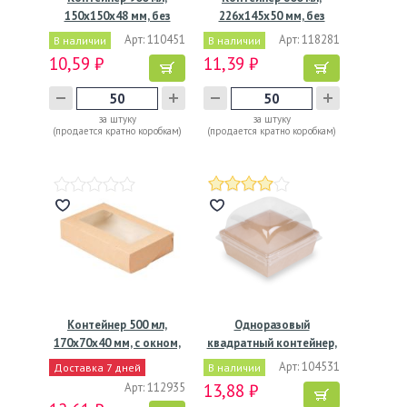
150х150х48 мм, без
226х145х50 мм, без
окна,…
окна,…
Арт: 110451
Арт: 118281
В наличии
В наличии
10,59 ₽
11,39 ₽
за штуку
за штуку
(продается кратно коробкам)
(продается кратно коробкам)
Контейнер 500 мл,
Одноразовый
170х70х40 мм, с окном,
квадратный контейнер,
…
из…
Арт: 104531
Доставка 7 дней
В наличии
Арт: 112935
13,88 ₽