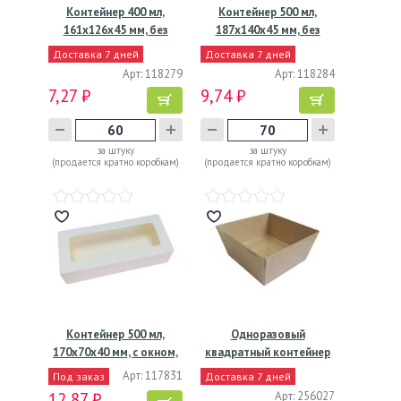
Контейнер 400 мл,
Контейнер 500 мл,
161х126х45 мм, без
187х140х45 мм, без
окна,…
окна,…
Доставка 7 дней
Доставка 7 дней
Арт: 118279
Арт: 118284
7,27 ₽
9,74 ₽
за штуку
за штуку
(продается кратно коробкам)
(продается кратно коробкам)
Контейнер 500 мл,
Одноразовый
170х70х40 мм, с окном,
квадратный контейнер
…
из картона,…
Арт: 117831
Под заказ
Доставка 7 дней
12,87 ₽
Арт: 256027