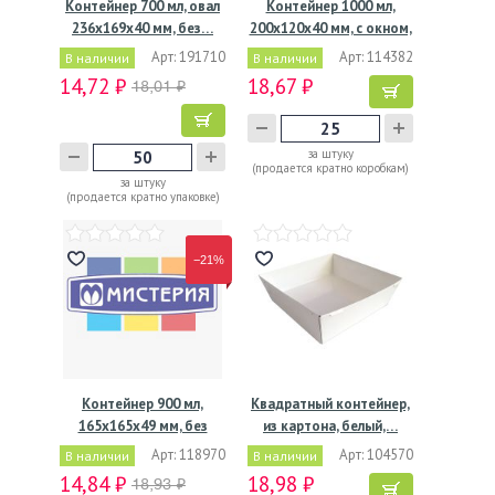
Контейнер 700 мл, овал
Контейнер 1000 мл,
236х169х40 мм, без…
200х120х40 мм, с окном,
…
Арт: 191710
Арт: 114382
В наличии
В наличии
14,72 ₽
18,67 ₽
18,01 ₽
за штуку
(продается кратно коробкам)
за штуку
(продается кратно упаковке)
−21%
Контейнер 900 мл,
Квадратный контейнер,
165х165х49 мм, без
из картона, белый,…
окна,…
Арт: 118970
Арт: 104570
В наличии
В наличии
14,84 ₽
18,98 ₽
18,93 ₽