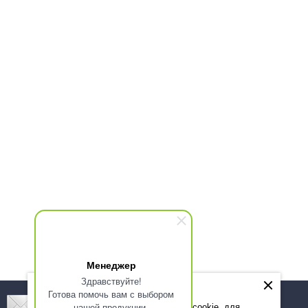
Менеджер
Здравствуйте!
Готова помочь вам с выбором
Подпишитесь! Новинки, скидки, предложения!
нашей продукции.
Мы используем файлы cookie, для