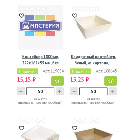
Контейнер 1000 мл,
Квадратный контейнер,
222х162х55 мм, без
белый, из картона,…
окна,…
Арт: 119084
Арт: 108645
В наличии
В наличии
15,15 ₽
15,25 ₽
за штуку
за штуку
(продается кратно коробкам)
(продается кратно коробкам)