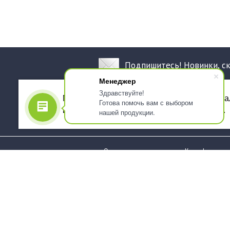
Подпишитесь! Новинки, с
Менеджер
Здравствуйте!
Мы используем файлы cookie, для персона
Готова помочь вам с выбором
использованием сервиса Яндекс.Метрика.
нашей продукции.
О компании
Как оформить 
Услуги
Доставка
О нас
Государствен
заказчикам
Информация
Карта сайта
Юридическая
Информация