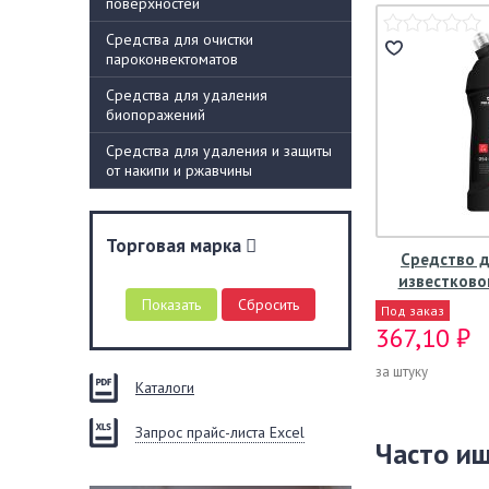
поверхностей
Средства для очистки
пароконвектоматов
Средства для удаления
биопоражений
Средства для удаления и защиты
от накипи и ржавчины
Торговая марка
Средство д
известково
Под заказ
367,10 ₽
за штуку
Каталоги
Запрос прайс-листа Excel
Часто и