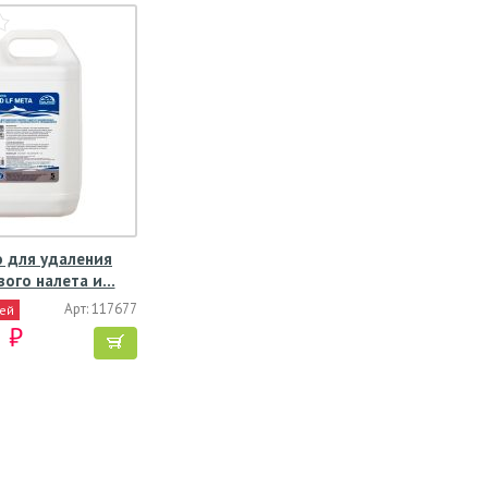
 для удаления
вого налета и…
Арт: 117677
ней
 ₽