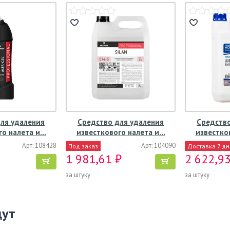
ля удаления
Средство для удаления
Средство
го налета и…
известкового налета и…
известко
Арт: 108428
Арт: 104090
Под заказ
Доставка 7 д
1 981,61 ₽
2 622,93
за штуку
за штуку
щут