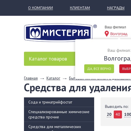
О КОМПАНИИ
КЛИЕНТАМ
НАГРАДЫ
Ваш филиал
Волгоград
Ваш филиал:
Волгогра
Каталог
товаров
ДА, ВСЕ ВЕРНО
ВЫБР
Главная
Каталог
Бытовая химия оптом с доставкой
Средства для удалени
Сода и тринатрийфостат
Выводить по:
Специализированные химические
20
40
10
средства прочие
Средства для металлических