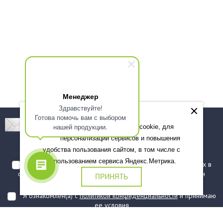
Менеджер
Здравствуйте!
Готова помочь вам с выбором
Подпишитесь! Новинки, скидки, предложения!
нашей продукции.
Мы используем файлы cookie, для
персонализации сервисов и повышения
Подписаться
удобства пользования сайтом, в том числе с
использованием сервиса Яндекс.Метрика.
Я даю согласие на обработку моих персональных данных в
соответствии с
политикой обработки персональных данных
и
ПРИНЯТЬ
подтверждаю, что ознакомлен(а) с ними
Я ознакомлен(а) с
политикой конфиденциальности
и принимаю
ее условия