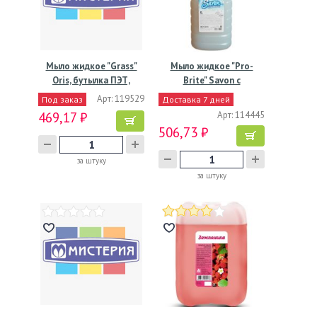
Мыло жидкое "Grass"
Мыло жидкое "Pro-
Oris, бутылка ПЭТ,
Brite" Savon с
5000…
перламутром,…
Арт: 119529
Под заказ
Доставка 7 дней
469,17 ₽
Арт: 114445
506,73 ₽
за штуку
за штуку