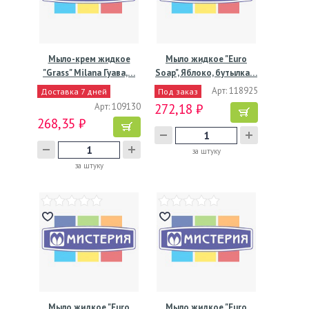
Мыло-крем жидкое
Мыло жидкое "Euro
"Grass" Milana Гуава,…
Soap", Яблоко, бутылка…
Арт: 118925
Доставка 7 дней
Под заказ
Арт: 109130
272,18 ₽
268,35 ₽
за штуку
за штуку
Мыло жидкое "Euro
Мыло жидкое "Euro