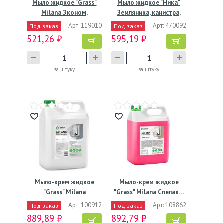
Мыло жидкое "Grass"
Мыло жидкое "Ника"
Milana Эконом,
Земляника, канистра,
бутылка…
5000…
Арт: 119010
Арт: 470092
Под заказ
Под заказ
521,26 ₽
595,19 ₽
за штуку
за штуку
Мыло-крем жидкое
Мыло-крем жидкое
"Grass" Milana
"Grass" Milana Спелая…
Жемчужное,…
Арт: 100912
Арт: 108862
Под заказ
Под заказ
889,89 ₽
892,79 ₽