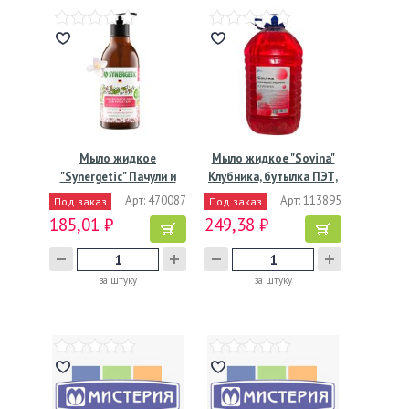
Мыло жидкое
Мыло жидкое "Sovina"
"Synergetic" Пачули и
Клубника, бутылка ПЭТ,
ароматный…
…
Арт: 470087
Арт: 113895
Под заказ
Под заказ
185,01 ₽
249,38 ₽
за штуку
за штуку