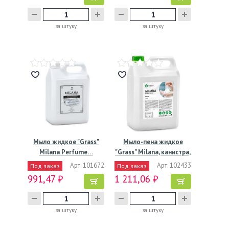
за штуку
за штуку
Мыло жидкое "Grass"
Мыло-пена жидкое
Milana Perfume…
"Grass" Milana, канистра,
…
Арт: 101672
Арт: 102433
Под заказ
Под заказ
991,47 ₽
1 211,06 ₽
за штуку
за штуку