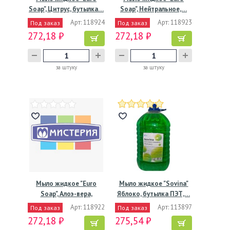
Soap", Цитрус, бутылка…
Soap", Нейтральное,…
Арт: 118924
Арт: 118923
Под заказ
Под заказ
272,18 ₽
272,18 ₽
за штуку
за штуку
Мыло жидкое "Euro
Мыло жидкое "Sovina"
Soap", Алоэ-вера,
Яблоко, бутылка ПЭТ,…
бутылка…
Арт: 118922
Арт: 113897
Под заказ
Под заказ
272,18 ₽
275,54 ₽