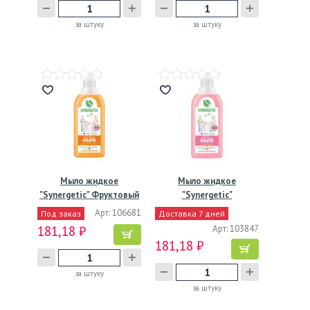
за штуку
за штуку
Мыло жидкое
Мыло жидкое
"Synergetic" Фруктовый
"Synergetic"
микс,…
Аромамагия,…
Арт: 106681
Под заказ
Доставка 7 дней
181,18 ₽
Арт: 103847
181,18 ₽
за штуку
за штуку