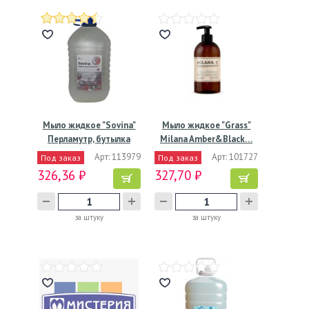
Мыло жидкое "Sovina"
Мыло жидкое "Grass"
Перламутр, бутылка
Milana Amber&Black…
ПЭТ,…
Арт: 113979
Арт: 101727
Под заказ
Под заказ
326,36 ₽
327,70 ₽
за штуку
за штуку