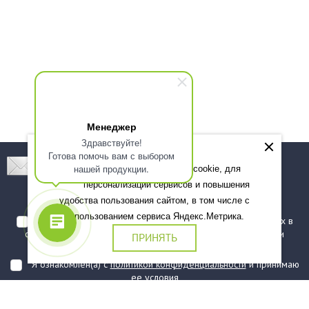
Менеджер
Здравствуйте!
Готова помочь вам с выбором
Подпишитесь! Новинки, скидки, предложения!
нашей продукции.
Мы используем файлы cookie, для
персонализации сервисов и повышения
Подписаться
удобства пользования сайтом, в том числе с
использованием сервиса Яндекс.Метрика.
Я даю согласие на обработку моих персональных данных в
соответствии с
политикой обработки персональных данных
и
ПРИНЯТЬ
подтверждаю, что ознакомлен(а) с ними
Я ознакомлен(а) с
политикой конфиденциальности
и принимаю
ее условия