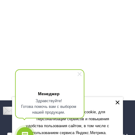
Менеджер
Здравствуйте!
Готова помочь вам с выбором
Подпишитесь! Новинки, скидки, предложения!
нашей продукции.
Мы используем файлы cookie, для
персонализации сервисов и повышения
Подписаться
удобства пользования сайтом, в том числе с
использованием сервиса Яндекс.Метрика.
Я даю согласие на обработку моих персональных данных в