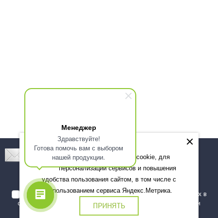
Менеджер
Здравствуйте!
Готова помочь вам с выбором
Подпишитесь! Новинки, скидки, предложения!
нашей продукции.
Мы используем файлы cookie, для
персонализации сервисов и повышения
Подписаться
удобства пользования сайтом, в том числе с
использованием сервиса Яндекс.Метрика.
Я даю согласие на обработку моих персональных данных в
соответствии с
политикой обработки персональных данных
и
ПРИНЯТЬ
подтверждаю, что ознакомлен(а) с ними